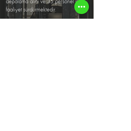
depolama alını ve 35 personel ile
faaliyet sürdürmektedir.
İletişim
Telefon:
0266 606 02 06
Mail: info@bmmlojistik.com
Adres: 600 Evler Mah. 2104 Sokak No: 28/1
Bandırma/Balıkesir Ofis
Sosyal Medya'da Biz
Bilgilendirme