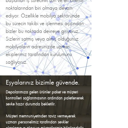
başlatılan iş sürecinin son ve en önemli
noktalarından biri olmaya devam
ediyor. Özellikle mobilya sektöründe
bu sürecin takibi ve işlenmesi açısından
bizler bu noktada devreye giriyoruz.
Sizlerin satmış veya almış olduğunuz
mobilyaların adresinizde uzman
ekiplerimiz tarafından kurulumunu
sağlıyoruz.
Eşyalarınız bizimle güvende.
Depolarımıza gelen ürünler paket ve müşteri
kontrolleri sağlanmasının ardından paletlenerek
sevke hazır durumda bekletilir.
Müşteri memnuniyetinden taviz vermeyerek
uzman personelimiz tarafından sevkler
planlamaya alınır ve müşterilerimiz bilgilendirilir.