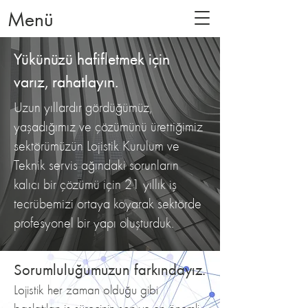
Menü
Yükünüzü hafifletmek için
varız, rahatlayın.
Uzun yıllardır gördüğümüz,
yaşadığımız ve çözümünü ürettiğimiz
sektörümüzün Lojistik Kurulum ve
Teknik servis ağındaki sorunların
kalıcı bir çözümü için 21 yıllık iş
tecrübemizi ortaya koyarak sektörde
profesyonel bir yapı oluşturduk.
Sorumluluğumuzun farkındayız.
Lojistik her zaman olduğu gibi