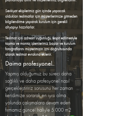
Sevkiyat ekiplerimiz gün içinde yapacak
oldukları teslimatlar için müşterilerimize gitmeden
bilgilendirme yaparak kurulum için gerekli
altyapıyı hazırlarlar.
Teslimat için adresin uygunluğu tespit edilmesiyle
taşıma ve montaj işlemlerimiz başlar ve kurulum
fotoğraflarını müşterimizin izni doğrultusunda
alarak teslimat evrakına eklenir.
Daima profesyonel.
Yapmış olduğumuz bu süreci daha
sağlıklı ve daha profesyonel nasıl
gerçekleştiririz sorusunu her zaman
kendimize sorarak en iyisi olma
yolunda çalışmalara devam eden
firmamız güncel haliyle 5.000 m2